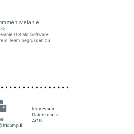
Recent Comments
Keine Kommentare
vorhanden.
lkommen Melanie
022
elanie Hof als Software
erem Team begrüssen zu
Impressum
Datenschutz
il
AGB
@fricomp.li