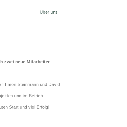
Über uns
Suchen
Suchen
Recent Posts
ch zwei neue Mitarbeiter
Herzlich Willkommen Timon
und David
Octagon – Casino CRM
ter Timon Steinmann und David
Betriebsferien
Herzlich Willkommen Melanie
ojekten und im Betrieb.
«IT-HEARTBEAT support» –
gewohnte Qualität in neuem
en Start und viel Erfolg!
Gewand