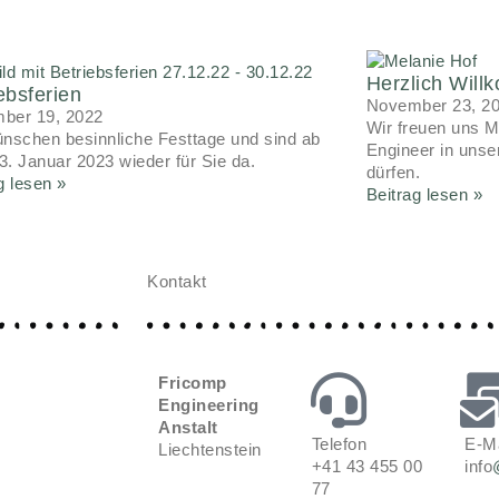
Herzlich Wil
ebsferien
November 23, 2
ber 19, 2022
Wir freuen uns M
nschen besinnliche Festtage und sind ab
Engineer in uns
. Januar 2023 wieder für Sie da.
dürfen.
g lesen »
Beitrag lesen »
Kontakt
Fricomp
Engineering
Anstalt
Telefon
E-Ma
Liechtenstein
+41 43 455 00
info
77