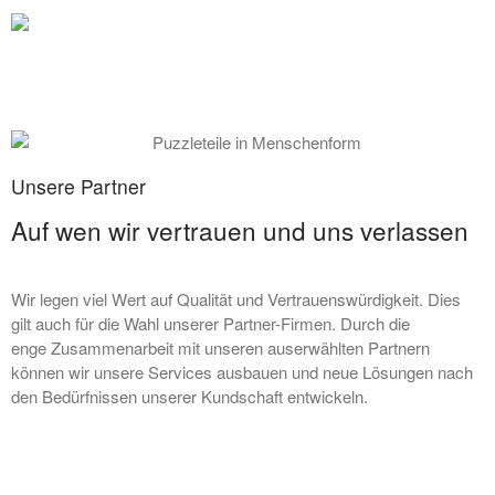
Suchen
Suchen
Unsere Partner
Auf wen wir vertrauen und uns verlassen
Recent Posts
Herzlich Willkommen Timon
Wir legen viel Wert auf Qualität und Vertrauenswürdigkeit. Dies
und David
gilt auch für die Wahl unserer Partner-Firmen. Durch die
Octagon – Casino CRM
enge Zusammenarbeit mit unseren auserwählten Partnern
können wir unsere Services ausbauen und neue Lösungen nach
Betriebsferien
den Bedürfnissen unserer Kundschaft entwickeln.
Herzlich Willkommen Melanie
«IT-HEARTBEAT support» –
gewohnte Qualität in neuem
Gewand