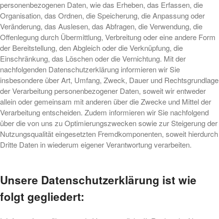
personenbezogenen Daten, wie das Erheben, das Erfassen, die
Herzlich Willkommen Timon
Organisation, das Ordnen, die Speicherung, die Anpassung oder
und David
Veränderung, das Auslesen, das Abfragen, die Verwendung, die
Octagon – Casino CRM
Offenlegung durch Übermittlung, Verbreitung oder eine andere Form
Betriebsferien
der Bereitstellung, den Abgleich oder die Verknüpfung, die
Einschränkung, das Löschen oder die Vernichtung. Mit der
Herzlich Willkommen Melanie
nachfolgenden Datenschutzerklärung informieren wir Sie
«IT-HEARTBEAT support» –
insbesondere über Art, Umfang, Zweck, Dauer und Rechtsgrundlage
gewohnte Qualität in neuem
der Verarbeitung personenbezogener Daten, soweit wir entweder
Gewand
allein oder gemeinsam mit anderen über die Zwecke und Mittel der
Verarbeitung entscheiden. Zudem informieren wir Sie nachfolgend
über die von uns zu Optimierungszwecken sowie zur Steigerung der
Recent Comments
Nutzungsqualität eingesetzten Fremdkomponenten, soweit hierdurch
Keine Kommentare vorhanden.
Dritte Daten in wiederum eigener Verantwortung verarbeiten.
Unsere Datenschutzerklärung ist wie
folgt gegliedert: