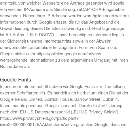
ermitteln, von welcher Webseite eine Anfrage gesendet wird sowie
von welcher IP-Adresse aus Sie die sog. reCAPTCHA-Eingabebox
verwenden. Neben Ihrer IP-Adresse werden womöglich noch weitere
Informationen durch Google erfasst, die für das Angebot und die
Gewährleistung dieses Dienstes notwendig sind. Rechtsgrundlage
ist Art. 6 Abs. 1 lit. f) DSGVO. Unser berechtigtes Interesse liegt in
der Sicherheit unseres Internetauftritts sowie in der Abwehr
unerwünschter, automatisierter Zugriffe in Form von Spam o.ä..
Google bietet unter https://policies.google.com/privacy
weitergehende Informationen zu dem allgemeinen Umgang mit Ihren
Nutzerdaten an.
Google Fonts
In unserem Internetauftritt setzen wir Google Fonts zur Darstellung
externer Schriftarten ein. Es handelt sich hierbei um einen Dienst der
Google Ireland Limited, Gordon House, Barrow Street, Dublin 4,
Irland, nachfolgend nur „Google“ genannt. Durch die Zertifizierung
nach dem EU-US-Datenschutzschild („EU-US Privacy Shield“)
https://www.privacyshield.gov/participant?
id=a2zt000000001L5AAI&status=Active garantiert Google, dass die