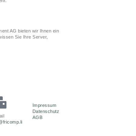
ehr.
Recent Comments
Keine Kommentare
vorhanden.
nt AG bieten wir Ihnen ein
ssen Sie Ihre Server,
Impressum
Datenschutz
il
AGB
@fricomp.li