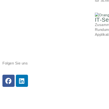
für Schn
IT-Se
Zusamme
Rundums
Applika
Folgen Sie uns