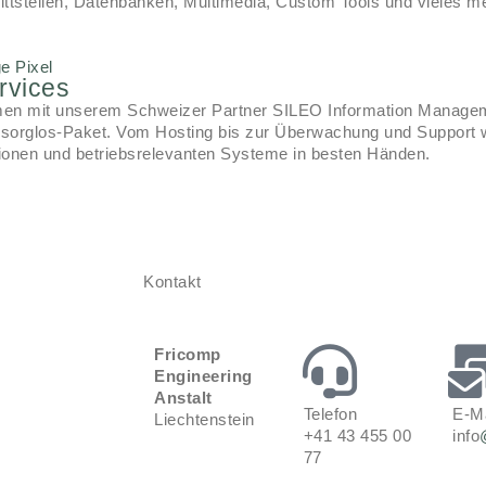
ittstellen, Datenbanken, Multimedia, Custom Tools und vieles m
rvices
n mit unserem Schweizer Partner SILEO Information Manageme
orglos-Paket. Vom Hosting bis zur Überwachung und Support wi
tionen und betriebsrelevanten Systeme in besten Händen.
Kontakt
Fricomp
Engineering
Anstalt
Telefon
E-Ma
Liechtenstein
+41 43 455 00
info
77