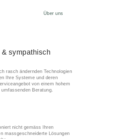
Über uns
Suchen
Suchen
l & sympathisch
Recent Posts
Herzlich Willkommen Timon
sich rasch ändernden Technologien
und David
ren Ihre Systeme und deren
Octagon – Casino CRM
 Serviceangebot von einem hohem
r umfassenden Beratung.
Betriebsferien
Herzlich Willkommen Melanie
«IT-HEARTBEAT support» –
gewohnte Qualität in neuem
Gewand
niert nicht gemäss Ihren
hnen massgeschneiderte Lösungen